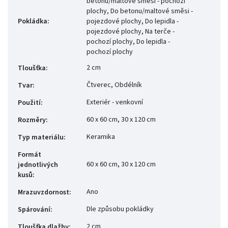
betonu/maltové směsi - pochozí
plochy, Do betonu/maltové směsi -
Pokládka
:
pojezdové plochy, Do lepidla -
pojezdové plochy, Na terče -
pochozí plochy, Do lepidla -
pochozí plochy
2 cm
Tloušťka
:
Čtverec, Obdélník
Tvar
:
Exteriér - venkovní
Použití
:
60 x 60 cm, 30 x 120 cm
Rozměry
:
Keramika
Typ materiálu
:
Formát
60 x 60 cm, 30 x 120 cm
jednotlivých
kusů
:
Ano
Mrazuvzdornost
:
Dle způsobu pokládky
Spárování
:
2 cm
Tloušťka dlažby
: