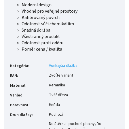
Moderní design
Vhodné pro veřejné prostory
Kalibrovaný povrch
Odolnost vůči chemikáliím
Snadná údržba
Všestranný produkt
Odolnost proti oděru
Poměr cena / kvalita
Vonkajšia dlažba
Kategória
:
Zvoľte variant
EAN
:
Keramika
Materiál
:
Tvář dřeva
Vzhled
:
Hnědá
Barevnost
:
Pochozí
Druh dlažby
:
Do štěrku - pochozí plochy, Do