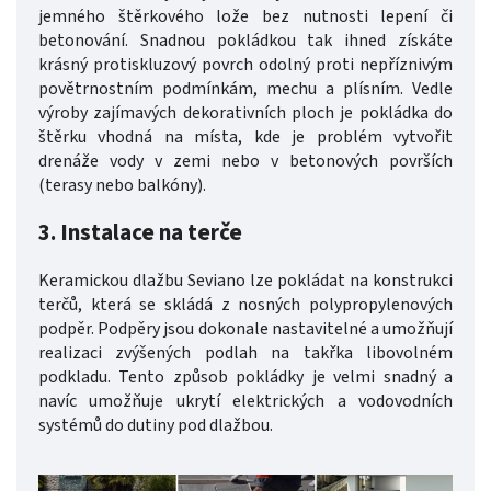
jemného štěrkového lože bez nutnosti lepení či
betonování. Snadnou pokládkou tak ihned získáte
krásný protiskluzový povrch odolný proti nepříznivým
povětrnostním podmínkám, mechu a plísním. Vedle
výroby zajímavých dekorativních ploch je pokládka do
štěrku vhodná na místa, kde je problém vytvořit
drenáže vody v zemi nebo v betonových površích
(terasy nebo balkóny).
3. Instalace na terče
Keramickou dlažbu Seviano lze pokládat na konstrukci
terčů, která se skládá z nosných polypropylenových
podpěr. Podpěry jsou dokonale nastavitelné a umožňují
realizaci zvýšených podlah na takřka libovolném
podkladu. Tento způsob pokládky je velmi snadný a
navíc umožňuje ukrytí elektrických a vodovodních
systémů do dutiny pod dlažbou.