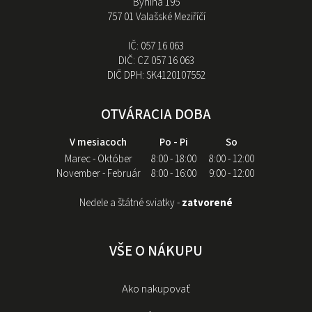
Bynina 195
757 01 Valašské Meziříčí
IČ:
057 16 063
DIČ:
CZ 057 16 063
DIČ DPH:
SK4120107552
OTVÁRACIA DOBA
V mesiacoch
Po - Pi
So
Marec - Október
8:00 - 18:00
8:00 - 12:00
November - Február
8:00 - 16:00
9:00 - 12:00
Nedele a štátné sviatky -
zatvorené
VŠE O NÁKUPU
Ako nakupovať