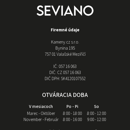
Firemné údaje
Kameny.cz s.r.o.
Bynina 195
757 01 Valašské Meziříčí
IČ:
057 16 063
DIČ:
CZ 057 16 063
DIČ DPH:
SK4120107552
OTVÁRACIA DOBA
V mesiacoch
Po - Pi
So
Marec - Október
8:00 - 18:00
8:00 - 12:00
November - Február
8:00 - 16:00
9:00 - 12:00