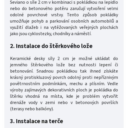
Seviano o síle 2 cm v kombinaci s pokládkou na lepidlo
nebo do betonového potěru zaručují vytvoření velmi
odolné povrchové vrstvy. Tento způsob pokládky
umožňuje pohyb a parkování osobních automobilů a
využití dlažeb i na vytěžovaných veřejných plochách
jako jsou cyklostezky, chodníky a náměstí.
2. Instalace do štěrkového lože
Keramické desky síly 2 cm je možné ukládat do
jemného štěrkového lože bez nutnosti lepení či
betonování. Snadnou pokládkou tak ihned získáte
krásný protiskluzový povrch odolný proti nepříznivým
povětrnostním podmínkám, mechu a plísním. Vedle
výroby zajímavých dekorativních ploch je pokládka do
štěrku vhodná na místa, kde je problém vytvořit
drenáže vody v zemi nebo v betonových površích
(terasy nebo balkóny).
3. Instalace na terče