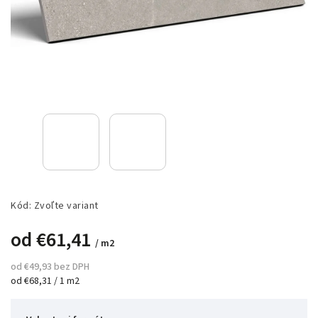
Kód:
Zvoľte variant
od
€61,41
/ m2
od
€49,93
bez DPH
od €68,31 / 1 m2