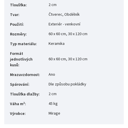
2 cm
Tloušťka
:
Čtverec, Obdélník
Tvar
:
Exteriér - venkovní
Použití
:
60 x 60 cm, 30 x 120 cm
Rozměry
:
Keramika
Typ materiálu
:
Formát
60 x 60 cm, 30 x 120 cm
jednotlivých
kusů
:
Ano
Mrazuvzdornost
:
Dle způsobu pokládky
Spárování
:
2 cm
Tloušťka dlažby
:
45 kg
Váha m²
:
Mirage
Výrobce
: