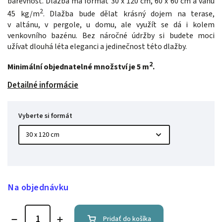
barevnost. Dlažba má formát 30 x 120 cm, 60 x 60 cm a váhu
2
45 kg/m
. Dlažba bude dělat krásný dojem na terase,
v altánu, v pergole, u domu, ale využít se dá i kolem
venkovního bazénu. Bez náročné údržby si budete moci
užívat dlouhá léta eleganci a jedinečnost této dlažby.
2
Minimální objednatelné množství je 5 m
.
Detailné informácie
Vyberte si formát
Na objednávku
Pridať do košíka