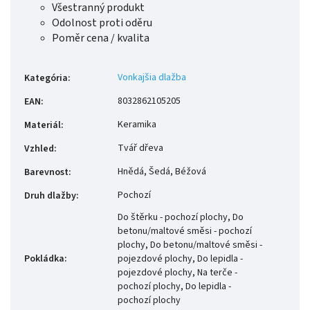
Všestranný produkt
Odolnost proti oděru
Poměr cena / kvalita
Vonkajšia dlažba
Kategória
:
8032862105205
EAN
:
Keramika
Materiál
:
Tvář dřeva
Vzhled
:
Hnědá, Šedá, Béžová
Barevnost
:
Pochozí
Druh dlažby
:
Do štěrku - pochozí plochy, Do
betonu/maltové směsi - pochozí
plochy, Do betonu/maltové směsi -
Pokládka
:
pojezdové plochy, Do lepidla -
pojezdové plochy, Na terče -
pochozí plochy, Do lepidla -
pochozí plochy