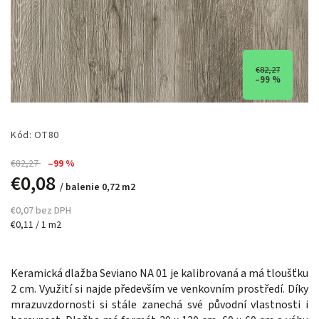
€82,27
–99 %
Kód:
OT80
€82,27
–99 %
€0,08
/ balenie 0,72 m2
€0,07 bez DPH
€0,11 / 1 m2
Keramická dlažba Seviano NA 01 je kalibrovaná a má tloušťku
2 cm. Využití si najde především ve venkovním prostředí. Díky
mrazuvzdornosti si stále zanechá své původní vlastnosti i