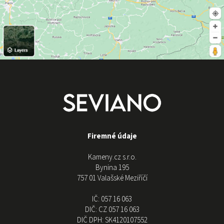
Firemné údaje
Kameny.cz s.r.o.
Bynina 195
757 01 Valašské Meziříčí
IČ:
057 16 063
DIČ:
CZ 057 16 063
DIČ DPH:
SK4120107552