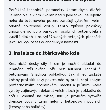
Perfektní technické parametry keramických dlažeb
Seviano o síle 2 cm v kombinaci s pokládkou na lepidlo
nebo do betonového potěru zaručují vytvoření velmi
odolné povrchové vrstvy. Tento způsob pokládky
umožňuje pohyb a parkování osobních automobilů a
využití dlažeb i na vytěžovaných veřejných plochách
jako jsou cyklostezky, chodníky a náměstí.
2. Instalace do štěrkového lože
Keramické desky síly 2 cm je možné ukládat do
jemného štěrkového lože bez nutnosti lepení či
betonování. Snadnou pokládkou tak ihned získáte
krásný protiskluzový povrch odolný proti nepříznivým
povětrnostním podmínkám, mechu a plísním. Vedle
výroby zajímavých dekorativních ploch je pokládka do
štěrku vhodná na místa, kde je problém vytvořit
drenáže vody v zemi nebo v betonových površích
(terasy nebo balkóny).