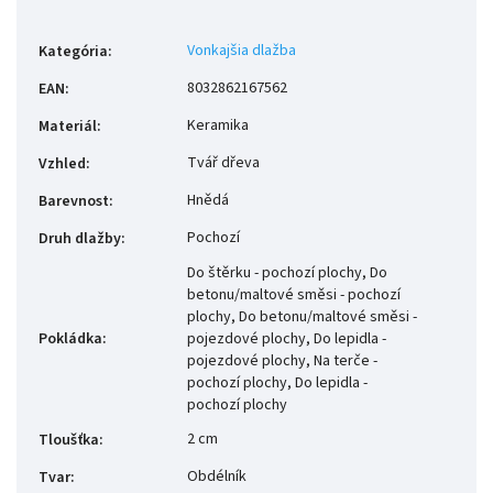
Vonkajšia dlažba
Kategória
:
8032862167562
EAN
:
Keramika
Materiál
:
Tvář dřeva
Vzhled
:
Hnědá
Barevnost
:
Pochozí
Druh dlažby
:
Do štěrku - pochozí plochy, Do
betonu/maltové směsi - pochozí
plochy, Do betonu/maltové směsi -
Pokládka
:
pojezdové plochy, Do lepidla -
pojezdové plochy, Na terče -
pochozí plochy, Do lepidla -
pochozí plochy
2 cm
Tloušťka
:
Obdélník
Tvar
: