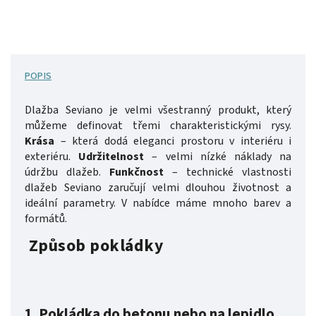
POPIS
Dlažba Seviano je velmi všestranný produkt, který
můžeme definovat třemi charakteristickými rysy.
Krása
– která dodá eleganci prostoru v interiéru i
exteriéru.
Udržitelnost
– velmi nízké náklady na
údržbu dlažeb.
Funkčnost
– technické vlastnosti
dlažeb Seviano zaručují velmi dlouhou životnost a
ideální parametry.
V nabídce máme mnoho barev a
formátů.
Způsob pokládky
1.
Pokládka do betonu nebo na lepidlo