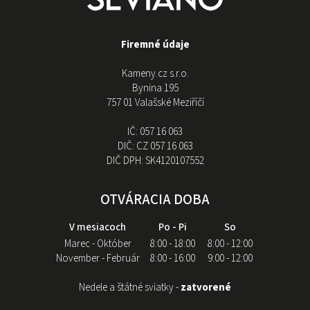
Firemné údaje
Kameny.cz s.r.o.
Bynina 195
757 01 Valašské Meziříčí
IČ:
057 16 063
DIČ:
CZ 057 16 063
DIČ DPH:
SK4120107552
OTVÁRACIA DOBA
V mesiacoch
Po - Pi
So
Marec - Október
8:00 - 18:00
8:00 - 12:00
November - Február
8:00 - 16:00
9:00 - 12:00
Nedele a štátné sviatky -
zatvorené