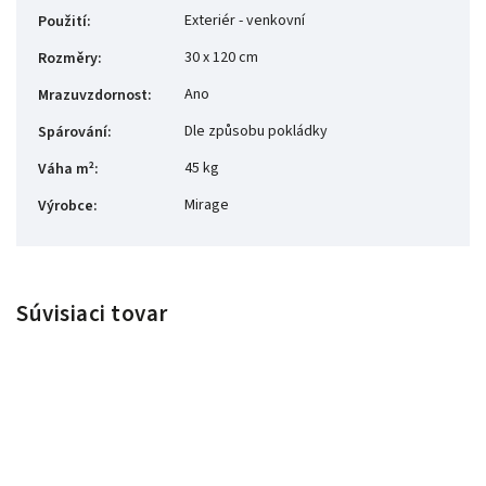
Exteriér - venkovní
Použití
:
30 x 120 cm
Rozměry
:
Ano
Mrazuvzdornost
:
Dle způsobu pokládky
Spárování
:
45 kg
Váha m²
:
Mirage
Výrobce
:
Súvisiaci tovar