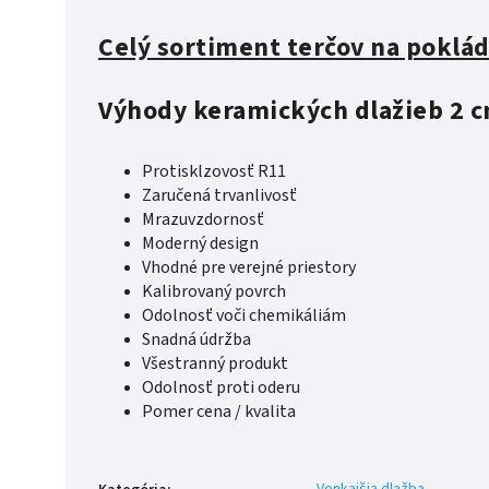
Celý sortiment terčov na poklád
Výhody keramických dlažieb 2 
Protisklzovosť R11
Zaručená trvanlivosť
Mrazuvzdornosť
Moderný design
Vhodné pre verejné priestory
Kalibrovaný povrch
Odolnosť voči chemikáliám
Snadná údržba
Všestranný produkt
Odolnosť proti oderu
Pomer cena / kvalita
Vonkajšia dlažba