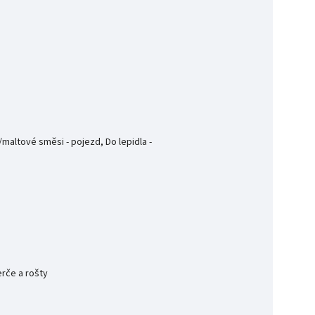
maltové směsi - pojezd, Do lepidla -
erče a rošty