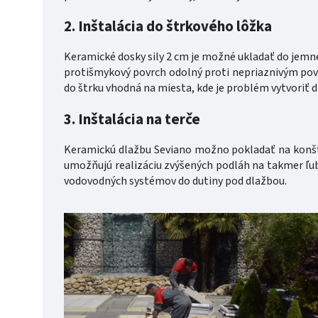
2. Inštalácia do štrkového lôžka
Keramické dosky sily 2 cm je možné ukladať do jemn
protišmykový povrch odolný proti nepriaznivým po
do štrku vhodná na miesta, kde je problém vytvoriť 
3. Inštalácia na terče
Keramickú dlažbu Seviano možno pokladať na konštr
umožňujú realizáciu zvýšených podláh na takmer ľu
vodovodných systémov do dutiny pod dlažbou.