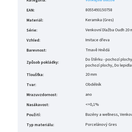
Kategória
:
8055493150758
EAN
:
Keramika (Gres)
Materiál
:
Venkovní Dlažba Oudh 20
Série
:
Imitace dřeva
Vzhled
:
Tmavě Hnědá
Barevnost
:
Do štěrku - pochozí ploch
Způsob pokládky
:
pochozí plochy, Do lepidl
20 mm
Tloušťka
:
Obdélník
Tvar
:
ano
Mrazuvzdornost
:
<=0,1%
Nasákavost
:
Bazény a wellness, Venkov
Použití
:
Porcelánový Gres
Typ materiálu
: