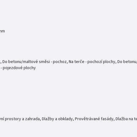
 mm
y, Do betonu/maltové směsi - pochoz, Na terče - pochozí plochy, Do betonu/
a - pojezdové plochy
ní prostory a zahrada, Dlažby a obklady, Provětrávané fasády, Dlažba na t