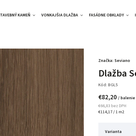
TAVEBNÝ KAMEŇ
VONKAJŠIA DLAŽBA
FASÁDNE OBKLADY
Značka:
Seviano
Dlažba S
Kód:
BGL5
€82,20
/ balenie
€66,83 bez DPH
€114,17 / 1 m2
Varianta