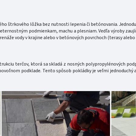
ého štrkového lôžka bez nutnosti lepenia či betónovania. Jednod
veternostným podmienkam, machu a plesniam. Vedľa výroby zaují
drenáže vody v krajine alebo v betónových povrchoch (terasy alebo
ukciu terčov, ktorá sa skladá z nosných polypropylénových podp
bovoľnom podklade. Tento spôsob pokládky je veľmi jednoduchý a