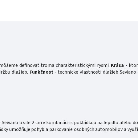
ý môžeme definovať troma charakteristickými rysmi.
Krása
- ktor
držbu dlažieb.
Funkčnosť
- technické vlastnosti dlažieb Seviano 
Seviano o sile 2 cm v kombinácii s pokládkou na lepidlo alebo d
ádky umožňuje pohyb a parkovanie osobných automobilov a využit