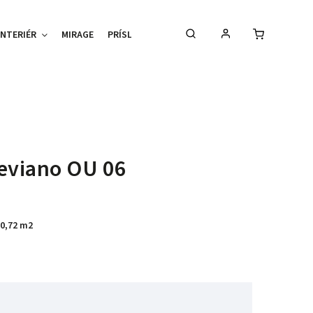
INTERIÉR
MIRAGE
PRÍSLUŠENSTVO
TIPY %
RADY A TIPY
eviano OU 06
 0,72 m2