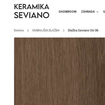
SHOWROOM
ZÁHRADA
S
Domov
/
VONKAJŠIA DLAŽBA
/
Dlažba Seviano OU 06