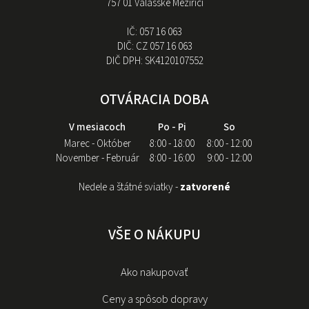
757 01 Valašské Meziříčí
IČ:
057 16 063
DIČ:
CZ 057 16 063
DIČ DPH:
SK4120107552
OTVÁRACIA DOBA
V mesiacoch
Po - Pi
So
Marec - Október
8:00 - 18:00
8:00 - 12:00
November - Február
8:00 - 16:00
9:00 - 12:00
Nedele a štátné sviatky -
zatvorené
VŠE O NÁKUPU
Ako nakupovať
Ceny a spôsob dopravy