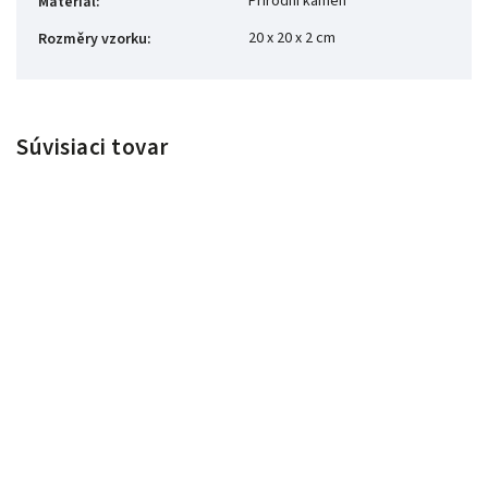
Přírodní kámen
Materiál
:
20 x 20 x 2 cm
Rozměry vzorku
:
Súvisiaci tovar