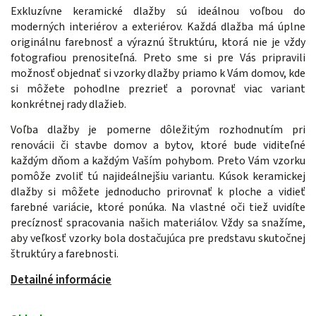
Exkluzívne keramické dlažby sú ideálnou voľbou do
moderných interiérov a exteriérov. Každá dlažba má úplne
originálnu farebnosť a výraznú štruktúru, ktorá nie je vždy
fotografiou prenositeľná. Preto sme si pre Vás pripravili
možnosť objednať si vzorky dlažby priamo k Vám domov, kde
si môžete pohodlne prezrieť a porovnať viac variant
konkrétnej rady dlažieb.
Voľba dlažby je pomerne dôležitým rozhodnutím pri
renovácii či stavbe domov a bytov, ktoré bude viditeľné
každým dňom a každým Vaším pohybom. Preto Vám vzorku
pomôže zvoliť tú najideálnejšiu variantu. Kúsok keramickej
dlažby si môžete jednoducho prirovnať k ploche a vidieť
farebné variácie, ktoré ponúka. Na vlastné oči tiež uvidíte
precíznosť spracovania našich materiálov. Vždy sa snažíme,
aby veľkosť vzorky bola dostačujúca pre predstavu skutočnej
štruktúry a farebnosti.
Detailné informácie