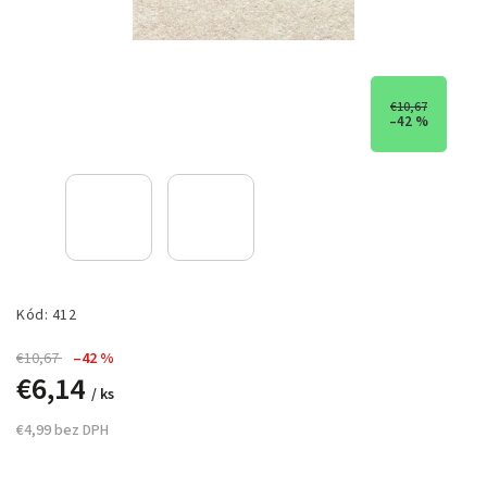
€10,67
–42 %
Kód:
412
€10,67
–42 %
€6,14
/ ks
€4,99 bez DPH