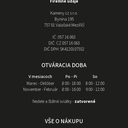
Firemné údaje
Kameny.cz s.r.o.
Bynina 195
757 01 Valašské Meziříčí
IČ:
057 16 063
DIČ:
CZ 057 16 063
DIČ DPH:
SK4120107552
OTVÁRACIA DOBA
V mesiacoch
Po - Pi
So
Marec - Október
8:00 - 18:00
8:00 - 12:00
November - Február
8:00 - 16:00
9:00 - 12:00
Nedele a štátné sviatky -
zatvorené
VŠE O NÁKUPU