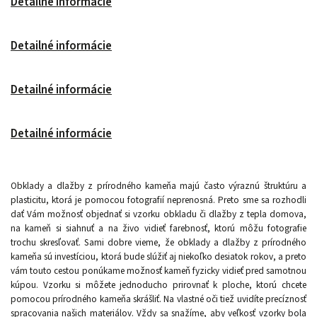
Detailné informácie
Detailné informácie
Detailné informácie
Detailné informácie
Obklady a dlažby z prírodného kameňa majú často výraznú štruktúru a
plasticitu, ktorá je pomocou fotografií neprenosná. Preto sme sa rozhodli
dať Vám možnosť objednať si vzorku obkladu či dlažby z tepla domova,
na kameň si siahnuť a na živo vidieť farebnosť, ktorú môžu fotografie
trochu skresľovať. Sami dobre vieme, že obklady a dlažby z prírodného
kameňa sú investíciou, ktorá bude slúžiť aj niekoľko desiatok rokov, a preto
vám touto cestou ponúkame možnosť kameň fyzicky vidieť pred samotnou
kúpou. Vzorku si môžete jednoducho prirovnať k ploche, ktorú chcete
pomocou prírodného kameňa skrášliť. Na vlastné oči tiež uvidíte precíznosť
spracovania našich materiálov. Vždy sa snažíme, aby veľkosť vzorky bola