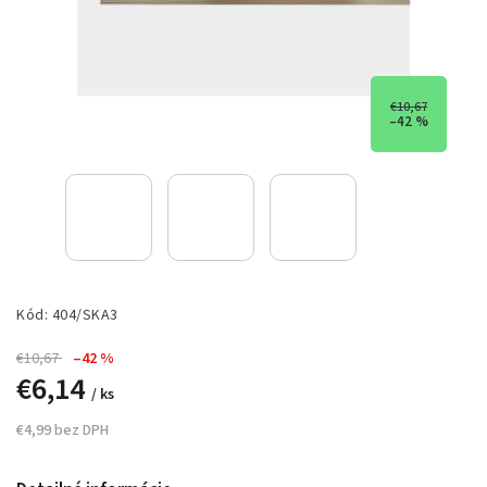
€10,67
–42 %
Kód:
404/SKA3
€10,67
–42 %
€6,14
/ ks
€4,99 bez DPH