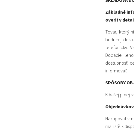
SKLADOVÁ D
Základné inf
overiť v deta
Tovar, ktorý 
budúcej dost
telefonicky. 
Dodacie leho
dostupnosť c
informovať.
SPÔSOBY OB
K Vašej plnej 
Objednávkov
Nakupovať v n
mali stě k dis