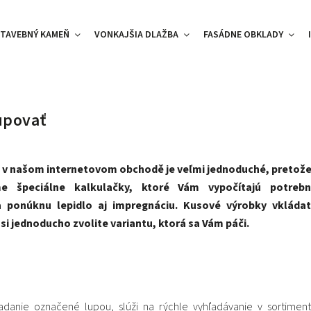
TAVEBNÝ KAMEŇ
VONKAJŠIA DLAŽBA
FASÁDNE OBKLADY
upovať
v našom internetovom obchodě je veľmi jednoduché, pretože
e špeciálne kalkulačky, ktoré Vám vypočítajú potreb
a ponúknu lepidlo aj impregnáciu. Kusové výrobky vkláda
si jednoducho zvolite variantu, ktorá sa Vám páči.
ľadanie označené lupou, slúži na rýchle vyhľadávanie v sortime