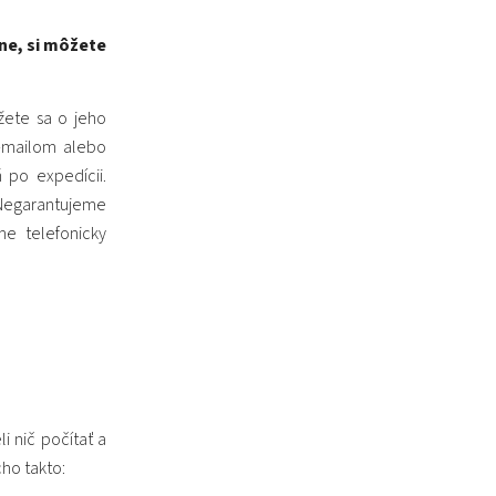
ne, si môžete
žete sa o jeho
-mailom alebo
 po expedícii.
Negarantujeme
e telefonicky
 nič počítať a
ho takto: