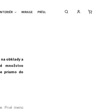
INTERIÉR
MIRAGE
PRÍSLUŠENSTVO
TIPY %
RADY A TIPY
 na obklady a
né množstvo
te priamo do
nte. Prvé meno