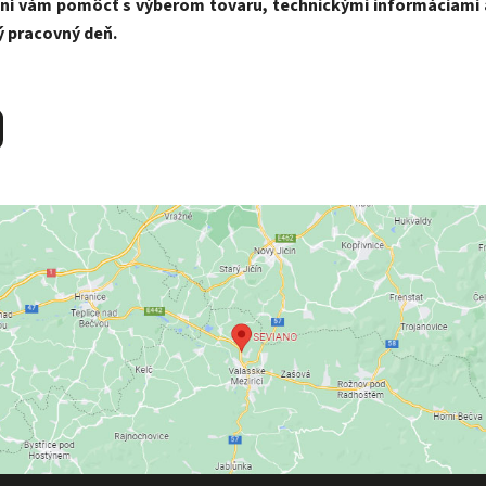
ní vám pomôcť s výberom tovaru, technickými informáciami a
 pracovný deň.