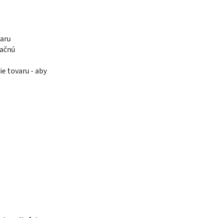
varu
račnú
e tovaru - aby