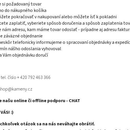
e si požadovaný tovar
 ho do nákupného košíka
ôžete pokračovať v nakupovaní alebo môžete ísť k pokladni
cete zaplatiť, vyberiete spôsob doručenia a spôsob zaplatenia to
e nám adresu, kam máme tovar odoslať - prípadne aj adresu faktu
te záväzné objednanie
eskôr telefonicky informujeme o spracovaní objednávky a expedíci
mín nášho odoslania vyhovoval
a Vám objednávku doručí
 tel. číslo + 420 792 463 366
shop@kameny.cz
e našu online či offline podporu - CHAT
VÁS! :)
ýchkoľvek otázok sa na nás neváhajte obrátiť.