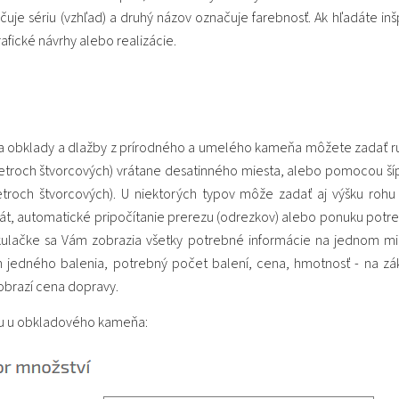
uje sériu (vzhľad) a druhý názov označuje farebnosť. Ak hľadáte inšp
afické návrhy alebo realizácie.
na obklady a dlažby z prírodného a umelého kameňa môžete zadať 
(metroch štvorcových) vrátane desatinného miesta, alebo pomocou ší
etroch štvorcových). U niektorých typov môže zadať aj výšku rohu a
át, automatické pripočítanie prerezu (odrezkov) alebo ponuku potre
kulačke sa Vám zobrazia všetky potrebné informácie na jednom mi
h jedného balenia, potrebný počet balení, cena, hmotnosť - na zák
obrazí cena dopravy.
tu u obkladového kameňa: