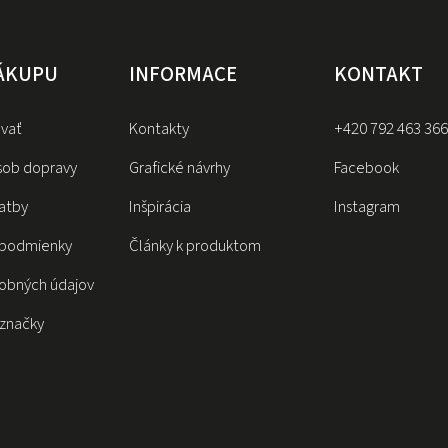
NÁKUPU
INFORMACE
KONTAKT
vať
Kontakty
+420 792 463 366
sob dopravy
Grafické návrhy
Facebook
atby
Inšpirácia
Instagram
podmienky
Články k produktom
obných údajov
značky