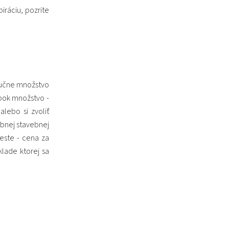
iráciu, pozrite
ručne množstvo
pok množstvo -
lebo si zvoliť
bnej stavebnej
este - cena za
lade ktorej sa