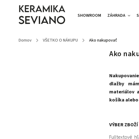
SHOWROOM
ZÁHRADA
S
Domov
/
VŠETKO O NÁKUPU
/
Ako nakupovať
Ako nak
Nakupovanie 
dlažby mám
materiálov 
košíka alebo 
VÝBER ZBOŽÍ
Fulltextové h