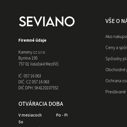
VŠE O 
Ako nakupo
Firemné údaje
Ceny a spô
Kameny.cz s.r.o.
Bynina 195
Spôsoby pl
757 01 Valašské Meziříčí
Obchodné 
IČ:
057 16 063
Ochrana os
DIČ:
CZ 057 16 063
DIČ DPH:
SK4120107552
Predávané 
OTVÁRACIA DOBA
V mesiacoch
Po - Pi
So