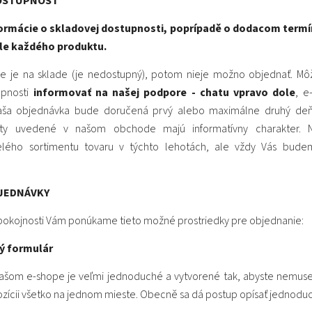
OSTUPNOSŤ
ormácie o skladovej dostupnosti, poprípadě o dodacom termí
ile každého produktu.
nie je na sklade (je nedostupný), potom nieje možno objednať. Mô
upnosti
informovať na našej podpore - chatu vpravo dole
, e
Vaša objednávka bude doručená prvý alebo maximálne druhý deň
ty uvedené v našom obchode majú informatívny charakter. 
elého sortimentu tovaru v týchto lehotách, ale vždy Vás budem
JEDNÁVKY
spokojnosti Vám ponúkame tieto možné prostriedky pre objednanie:
ý formulár
ašom e-shope je veľmi jednoduché a vytvorené tak, abyste nemuseli
pozícii všetko na jednom mieste. Obecně sa dá postup opísať jednoduc