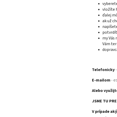
vyberet
vložíte
ďalej m
ak už ch
napíšet
potvrdí
my Vás n
Vám ter
dopravc
Telefonicky
-
E-mailom
- e
Alebo využijt
JSME TU PRE 
V prípade ak