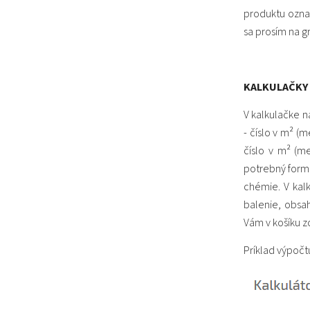
produktu označ
sa prosím na gr
KALKULAČKY
V kalkulačke 
- číslo v m² 
číslo v m² (m
potrebný form
chémie. V kal
balenie, obsa
Vám v košíku z
Príklad výpoč