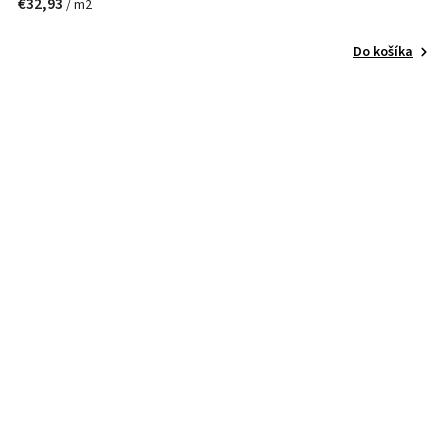
€32,93
/ m2
Do košíka