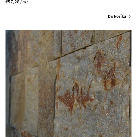
€57,28
/ m2
Do košíka