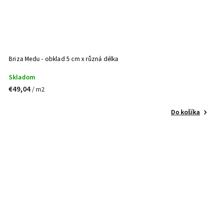
Briza Medu - obklad 5 cm x různá délka
Skladom
€49,04
/ m2
Do košíka