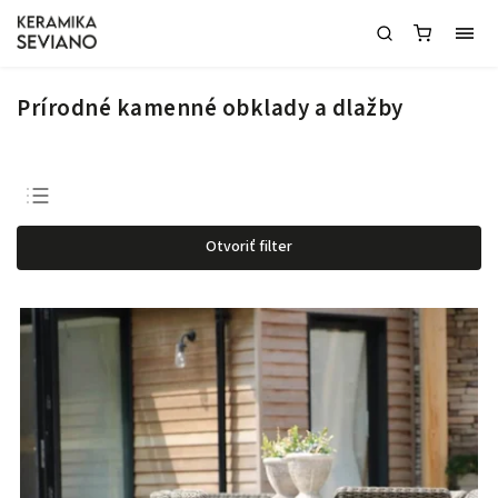
Prírodné kamenné obklady a dlažby
Odporúčame
Otvoriť filter
Najlacnejšie
Najdrahšie
Najpredávanejšie
Abecedne