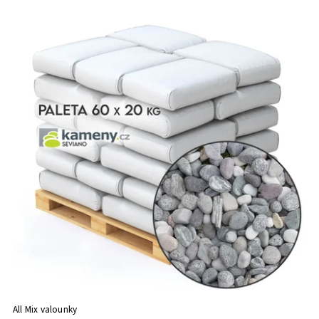
Najdrahšie
Najpredávanejšie
Abecedne
All Mix valounky