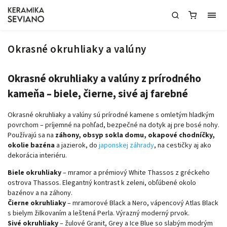
Okrasné okruhliaky a valúny
Okrasné okruhliaky a valúny z prírodného
kameňa – biele, čierne, sivé aj farebné
Okrasné okruhliaky a valúny sú prírodné kamene s omletým hladkým
povrchom – príjemné na pohľad, bezpečné na dotyk aj pre bosé nohy.
Používajú sa na
záhony, obsyp sokla domu, okapové chodníčky,
okolie bazéna
a jazierok, do
japonskej záhrady
, na cestičky aj ako
dekorácia interiéru.
Biele okruhliaky
– mramor a prémiový White Thassos z gréckeho
ostrova Thassos. Elegantný kontrast k zeleni, obľúbené okolo
bazénov a na záhony.
Čierne okruhliaky
– mramorové Black a Nero, vápencový Atlas Black
s bielym žilkovaním a leštená Perla. Výrazný moderný prvok.
Sivé okruhliaky
– žulové Granit, Grey a Ice Blue so slabým modrým