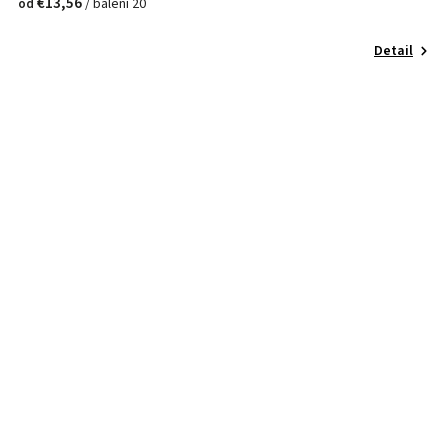
€13,56
/ balení 20
od
Detail