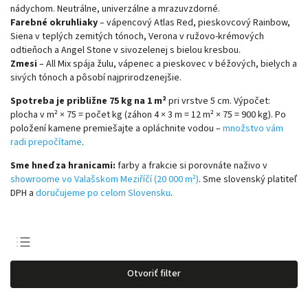
nádychom. Neutrálne, univerzálne a mrazuvzdorné.
Farebné okruhliaky
– vápencový Atlas Red, pieskovcový Rainbow,
Siena v teplých zemitých tónoch, Verona v ružovo-krémových
odtieňoch a Angel Stone v sivozelenej s bielou kresbou.
Zmesi
– All Mix spája žulu, vápenec a pieskovec v béžových, bielych a
sivých tónoch a pôsobí najprirodzenejšie.
Spotreba je približne 75 kg na 1 m²
pri vrstve 5 cm. Výpočet:
plocha v m² × 75 = počet kg (záhon 4 × 3 m = 12 m² × 75 = 900 kg). Po
položení kamene premiešajte a opláchnite vodou –
množstvo vám
radi prepočítame
.
Sme hneď za hranicami:
farby a frakcie si porovnáte naživo v
showroome vo Valašskom Meziříčí (20 000 m²)
. Sme slovenský platiteľ
DPH a
doručujeme po celom Slovensku
.
Odporúčame
Otvoriť filter
Najlacnejšie