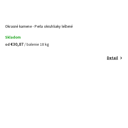
Okrasné kamene - Perla okruhliaky leštené
Skladom
€30,87
/ balenie 18 kg
od
Detail